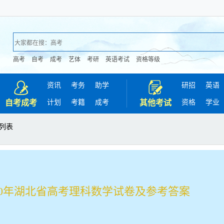
高考
自考
成考
艺体
考研
英语考试
资格等级
资讯
考务
助学
研招
英语
计划
考籍
成考
资格
学业
自考成考
其他考试
 列表
020年湖北省高考理科数学试卷及参考答案