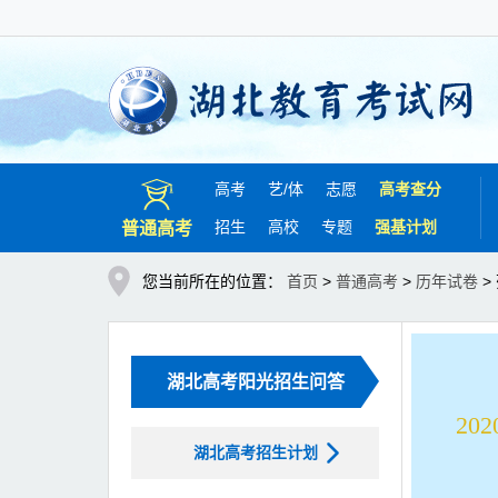
高考
艺/
体
志愿
高考查分
招生
高校
专题
强基计划
普通高考
您当前所在的位置：
首页
>
普通高考
>
历年试卷
>
湖北高考阳光招生问答
2
湖北高考招生计划