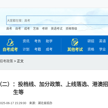
高考
自考
成考
艺体
考研
英语考试
资格等级
资讯
考务
助学
研招
英语
计划
考籍
成考
资格
学业
自考成考
其他考试
招考政策
> 正文
定（二）：投档线、加分政策、上线落选、港澳招
生等
25-06-17 15:29:00 来源：湖北省招办