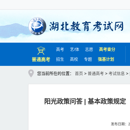
高考
艺/
体
志愿
高考查分
招生
高校
专题
强基计划
普通高考
您当前所在的位置：
首页
>
普通高考
>
考试信息
>
阳光政策问答 | 基本政策规
发布日期：20